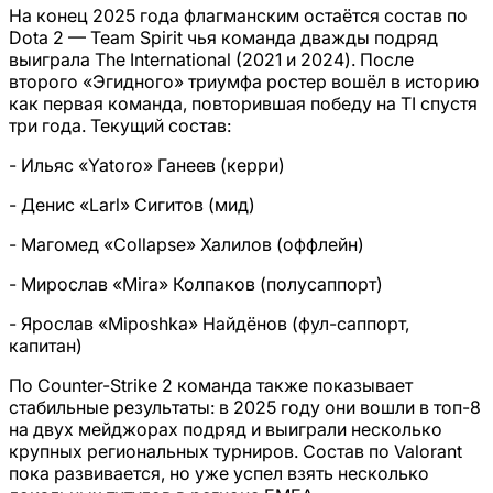
На конец 2025 года флагманским остаётся состав по
Dota 2 — Team Spirit чья команда дважды подряд
выиграла The International (2021 и 2024). После
второго «Эгидного» триумфа ростер вошёл в историю
как первая команда, повторившая победу на TI спустя
три года. Текущий состав:
- Ильяс «Yatoro» Ганеев (керри)
- Денис «Larl» Сигитов (мид)
- Магомед «Collapse» Халилов (оффлейн)
- Мирослав «Mira» Колпаков (полусаппорт)
- Ярослав «Miposhka» Найдёнов (фул-саппорт,
капитан)
По Counter-Strike 2 команда также показывает
стабильные результаты: в 2025 году они вошли в топ-8
на двух мейджорах подряд и выиграли несколько
крупных региональных турниров. Состав по Valorant
пока развивается, но уже успел взять несколько