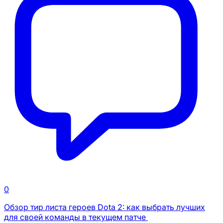
0
Обзор тир листа героев Dota 2: как выбрать лучших
для своей команды в текущем патче