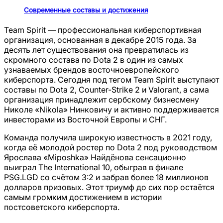
Современные составы и достижения
Team Spirit — профессиональная киберспортивная
организация, основанная в декабре 2015 года. За
десять лет существования она превратилась из
скромного состава по Dota 2 в один из самых
узнаваемых брендов восточноевропейского
киберспорта. Сегодня под тегом Team Spirit выступают
составы по Dota 2, Counter-Strike 2 и Valorant, а сама
организация принадлежит сербскому бизнесмену
Николе «Nikola» Нинковичу и активно поддерживается
инвесторами из Восточной Европы и СНГ.
Команда получила широкую известность в 2021 году,
когда её молодой ростер по Dota 2 под руководством
Ярослава «Miposhka» Найдёнова сенсационно
выиграл The International 10, обыграв в финале
PSG.LGD со счётом 3:2 и забрав более 18 миллионов
долларов призовых. Этот триумф до сих пор остаётся
самым громким достижением в истории
постсоветского киберспорта.