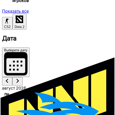
игроков
Показать все
CS2
Dota 2
Дата
Выберите дату
август 2026
пн
вт
ср
чт
пт
сб
вс
1
2
3
4
5
6
7
8
9
10
11
12
13
14
15
16