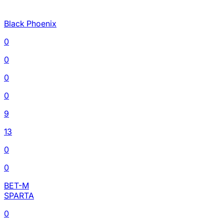
Black Phoenix
0
0
0
0
9
13
0
0
BET-M
SPARTA
0