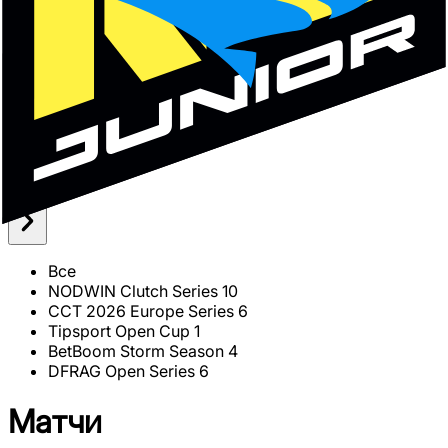
17
18
19
20
21
22
23
24
25
26
27
28
29
30
31
Турнир
Все
Все
NODWIN Clutch Series 10
CCT 2026 Europe Series 6
Tipsport Open Cup 1
BetBoom Storm Season 4
DFRAG Open Series 6
Матчи