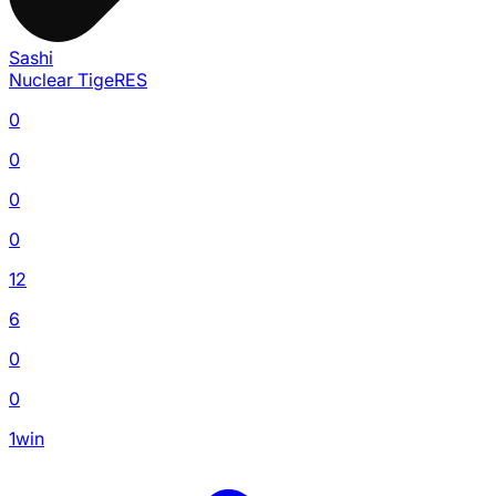
Sashi
Nuclear TigeRES
0
0
0
0
12
6
0
0
1win