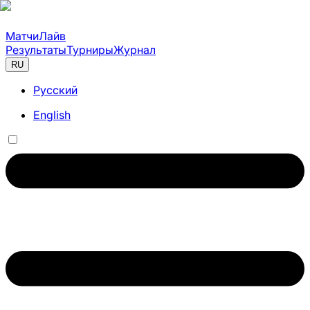
Матчи
Лайв
Результаты
Турниры
Журнал
RU
Русский
English