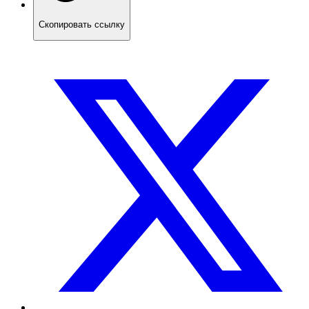
Скопировать ссылку