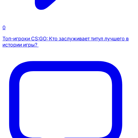
0
Топ-игроки CS:GO: Кто заслуживает титул лучшего в
истории игры?