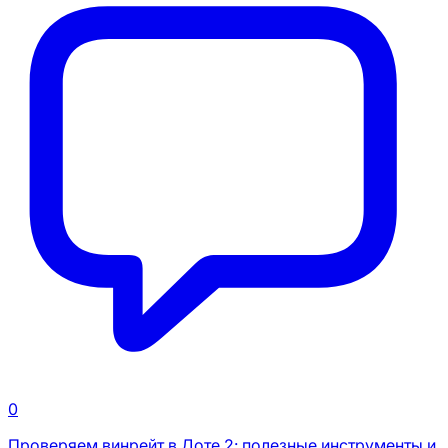
0
Проверяем винрейт в Доте 2: полезные инструменты и