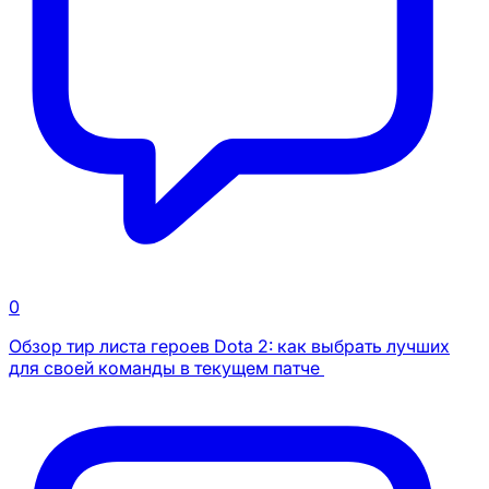
0
Обзор тир листа героев Dota 2: как выбрать лучших
для своей команды в текущем патче