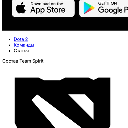
Dota 2
Команды
Статья
Состав Team Spirit