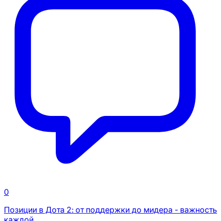
0
Позиции в Дота 2: от поддержки до мидера - важность
каждой