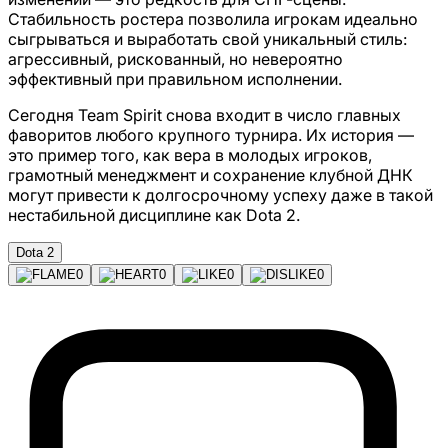
Стабильность ростера позволила игрокам идеально
сыгрываться и выработать свой уникальный стиль:
агрессивный, рискованный, но невероятно
эффективный при правильном исполнении.
Сегодня Team Spirit снова входит в число главных
фаворитов любого крупного турнира. Их история —
это пример того, как вера в молодых игроков,
грамотный менеджмент и сохранение клубной ДНК
могут привести к долгосрочному успеху даже в такой
нестабильной дисциплине как Dota 2.
Dota 2
0
0
0
0