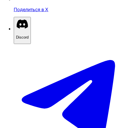
Поделиться в X
Discord