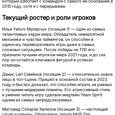
который работает с командой с самого её основания в
2015 году, хотя и с перерывами.
Текущий ростер и роли игроков
Илья Yatoro Мулярчук (позиция 1) — один из самых
талантливых керри мира. Обладатель невероятной
механики и чувства таймингов, он способен в
одиночку переворачивать игры даже в самых
сложных ситуациях. После победы на TI10 его
признали лучшим игроком мира 2021 года, и до сих
пор он остаётся ключевой фигурой в успехах
команды.
Денис Larl Семёнов (позиция 2) — относительно новое
лицо в топ-сцене. Пришёл в основной состав в 2023
году и быстро доказал, что способен играть на равных
с лучшими мидерами планеты. Его агрессивный стиль
и умение читать игру сделали мидлейн Team Spirit
одним из самых непредсказуемых.
Магомед Collapse Халилов (позиция 3) — настоящий
столп команды. Обладатель титула MVP The