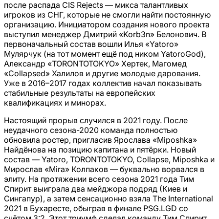
после распада CIS Rejects — микса талантливых
игроков из СНГ, которые не смогли найти постоянную
организацию. Инициатором создания нового проекта
выступил менеджер Дмитрий «Korb3n» Белонович. В
первоначальный состав вошли Илья «Yatoro»
Мулярчук (на тот момент ещё под ником YatoroGod),
Александр «TORONTOTOKYO» Хертек, Магомед
«Collapsed» Халилов и другие молодые дарования.
Уже в 2016–2017 годах коллектив начал показывать
стабильные результаты на европейских
квалификациях и минорах.
Настоящий прорыв случился в 2021 году. После
неудачного сезона-2020 команда полностью
обновила ростер, пригласив Ярослава «Miposhka»
Найдёнова на позицию капитана и пятёрки. Новый
состав — Yatoro, TORONTOTOKYO, Collapse, Miposhka и
Мирослав «Mira» Колпаков — буквально ворвался в
элиту. На протяжении всего сезона 2021 года Тим
Спирит выиграла два мейджора подряд (Киев и
Сингапур), а затем сенсационно взяла The International
2021 в Бухаресте, обыграв в финале PSG.LGD со
счётом 3:2. Этот триумф сделал команду Тим Спирит