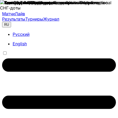
Матчи
Лайв
Результаты
Турниры
Журнал
RU
Русский
English