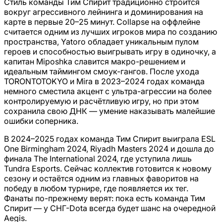
Стиль команды Тим Спирит традиционно строится
вокруг агрессивного лейнинга и доминирования на
карте в первые 20–25 минут. Collapse на оффлейне
считается одним из лучших игроков мира по созданию
пространства, Yatoro обладает уникальным пулом
героев и способностью выигрывать игру в одиночку, а
капитан Miposhka славится макро-решением и
идеальным таймингом смоук-гангов. После ухода
TORONTOTOKYO и Mira в 2023–2024 годах команда
немного сместила акцент с ультра-агрессии на более
контролируемую и расчётливую игру, но при этом
сохранила свою ДНК — умение наказывать малейшие
ошибки соперника.
В 2024–2025 годах команда Тим Спирит выиграла ESL
One Birmingham 2024, Riyadh Masters 2024 и дошла до
финала The International 2024, где уступила лишь
Tundra Esports. Сейчас коллектив готовится к новому
сезону и остаётся одним из главных фаворитов на
победу в любом турнире, где появляется их тег.
Фанаты по-прежнему верят: пока есть команда Тим
Спирит — у СНГ-Dota всегда будет шанс на очередной
Aegis.