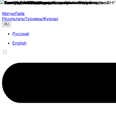
Матчи
Лайв
Результаты
Турниры
Журнал
RU
Русский
English